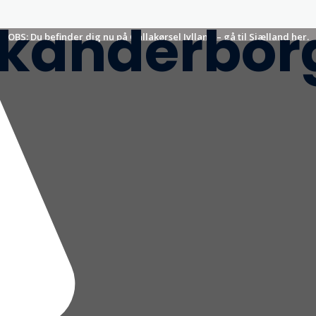
Skanderbor
OBS: Du befinder dig nu på Gallakørsel Jylland – gå til Sjælland her.