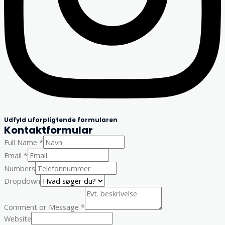
Udfyld uforpligtende formularen
Kontaktformular
Full Name
*
Email
*
Numbers
Dropdown
Comment or Message
*
Website