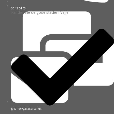
30 13 04 03
Kender alle de gode steder i Vejle
jylland@gallakorsel.dk