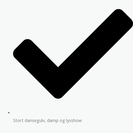
Stort dansegulv, damp og lysshow