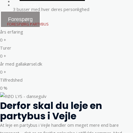
Kontakt
3 busser med hver deres personlighed
Forespørg
FORESPØRG PARTYBUS
års erfaring
0
+
Turer
0
+
år med gallakørsel.dk
0
+
Tilfredshed
0
%
Derfor skal du leje en
partybus i Vejle
At leje en partybus i Vejle handler om meget mere end bare