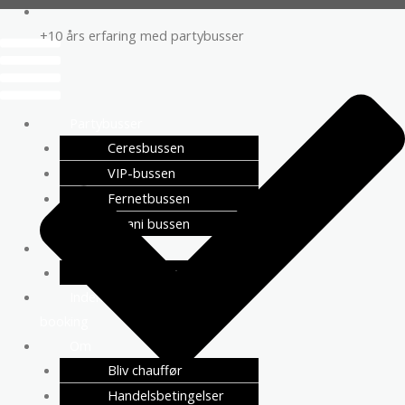
+10 års erfaring med partybusser
Menu
Partybusser
Ceresbussen
VIP-bussen
Fernetbussen
Albani bussen
Priser
Drikkevarer
Inden
booking
Om
Bliv chauffør
Handelsbetingelser