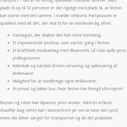
transport – det er en festlig oplevelse i stilfulde rammer. Med
plads til op til 32 personer er der rigeligt med plads til, at festen
kan starte med det samme, I træder ombord. Partybussen er
spækket med alt det, der skal til for en mindeværdig aften:
Dansegulv, der skaber den helt rette stemning.
Et imponerende lysshow, som sætter gang i festen.
Et kraftfuldt musikanlæg med Bluetooth, så I kan spille jeres
yndlingsnumre.
Køleskab og bardisk til nem servering og opbevaring af
drikkevarer.
Mulighed for at medbringe egne drikkevarer.
En privat og lukket bus, hvor festen kan foregå uforstyrret.
Bussen og ruten kan tilpasses jeres ønsker. Med en erfaren
chauffør bag rattet kan I koncentrere jer om at have det sjovt,
mens der bliver sørget for transporten og alt det praktiske.