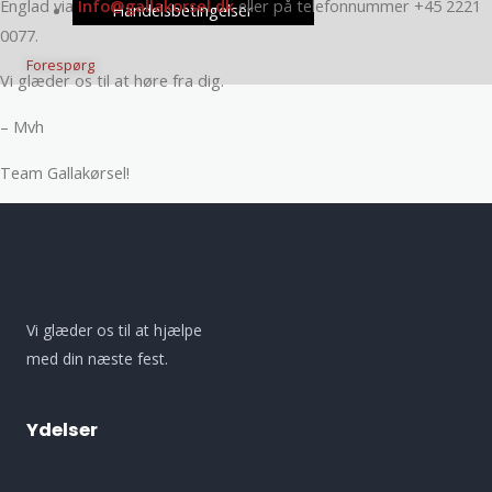
Englad via
Info@gallakorsel.dk
eller på telefonnummer +45 2221
Handelsbetingelser
0077.
Forespørg
Vi glæder os til at høre fra dig.
– Mvh
Team Gallakørsel!
Vi glæder os til at hjælpe
med din næste fest.
Ydelser