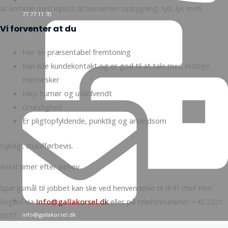
at komme med inputs til bussernes opbygning, lyd, lys m.m.
77 77 11 70
Vi forventer at du
Har en præsentabel fremtoning
Kan lide kundekontakt og er god til at tale med festlige
mennesker
Højt humør og udadvendt
Grundighed
Er pligtopfyldende, punktlig og arbejdsom
Gyldigt chaufførbevis.
Antal timer efter behov.
Spørgsmål til jobbet kan ske ved henvendelse til drift chef Finn
Englad via
Info@gallakorsel.dk
eller på telefonnummer +45 2221
0077.
info@gallakorsel.dk