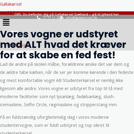
Gå
Gallakørsel
til
BOOK NU
OBS: Du befinder dig på Gallakørsel Sjælland – gå til Jylland her.
Menu
77 77 11 70
info@gallakorsel.dk
indholdet
Menu
Vores vogne er udstyret
med ALT hvad det kræver
Forespørg
for at skabe en fed fest!
Lad de andre på skolen måbe, forældrene ønske det var dem og
de ældre tabe kæben, når de ser jer komme kørende i den fedeste
og mest komfortable vogn! AB Studenterkørsel er nemlig ikke
ligesom alle andre. Vores vogne er udstyret fra top til tå med
moderne faciliteter som nyt lysanlæg, fadølsanlæg, slush-
icemaskine, Selfie Circle, røgmaskine og stripperstang mm.
Få en fuldstændig uforglemmelig dag i vores moderne
studentervogne, som er fuldt udstyret og top sikret til
studenterkørsel.